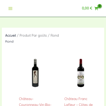
Aller
0,00
€
au
contenu
Accueil
/ Produit Par goûts / Rond
Rond
Château-
Château Franc
Couronneau-Vin-Bio-
Lafleur – Côtes de