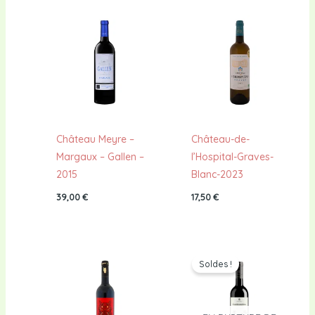
Château Meyre –
Château-de-
Margaux – Gallen –
l’Hospital-Graves-
2015
Blanc-2023
39,00
€
17,50
€
Le
Le
prix
prix
Soldes !
initial
actuel
était :
est :
8,50 €.
6,60 €.