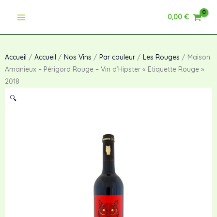
Aller
Périgord
0,00
€
au
Rouge
contenu
-
Vin
d'Hipster
Accueil
/
Accueil
/
Nos Vins
/
Par couleur
/
Les Rouges
/ Maison
"Etiquette
Amanieux – Périgord Rouge – Vin d’Hipster « Etiquette Rouge »
Rouge"
2018
2018
🔍