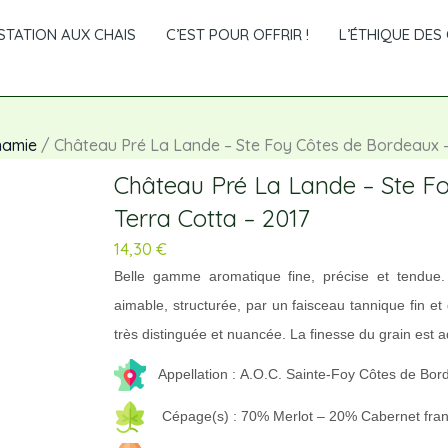
TATION AUX CHAIS
C’EST POUR OFFRIR !
L’ÉTHIQUE DES 
namie
/ Château Pré La Lande – Ste Foy Côtes de Bordeaux –
Château Pré La Lande – Ste F
Terra Cotta – 2017
14,30
€
Belle gamme aromatique fine, précise et tendue.
aimable, structurée, par un faisceau tannique fin et
très distinguée et nuancée. La finesse du grain est 
Appellation : A.O.C. Sainte-Foy Côtes de Bo
Cépage(s) : 70% Merlot – 20% Cabernet franc