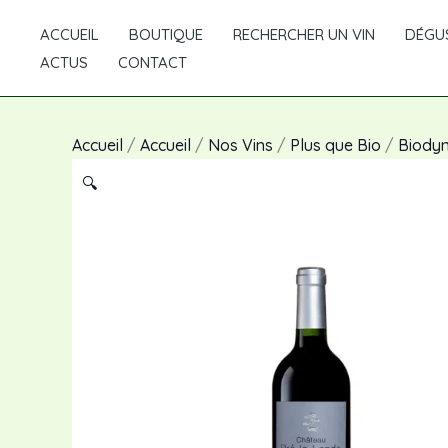
Aller
ACCUEIL
BOUTIQUE
RECHERCHER UN VIN
DÉGUS
au
ACTUS
CONTACT
contenu
Accueil
/
Accueil
/
Nos Vins
/
Plus que Bio
/
Biody
🔍