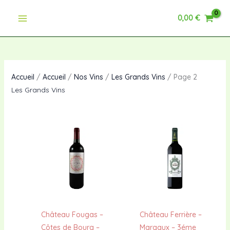
Aller
0,00
€
au
contenu
Accueil
/
Accueil
/
Nos Vins
/
Les Grands Vins
/ Page 2
Les Grands Vins
Château Fougas –
Château Ferrière –
Côtes de Bourg –
Margaux – 3éme