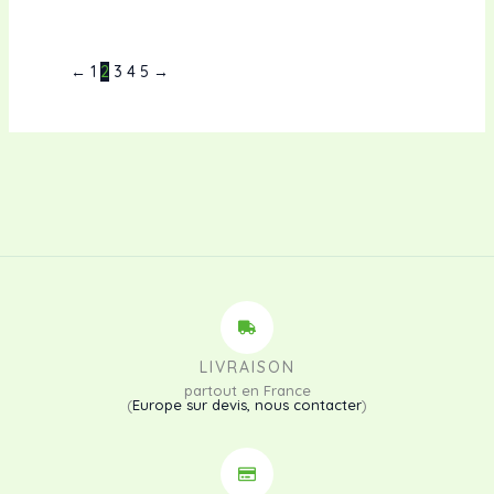
←
1
2
3
4
5
→
LIVRAISON
partout en France
(
Europe sur devis, nous contacter
)