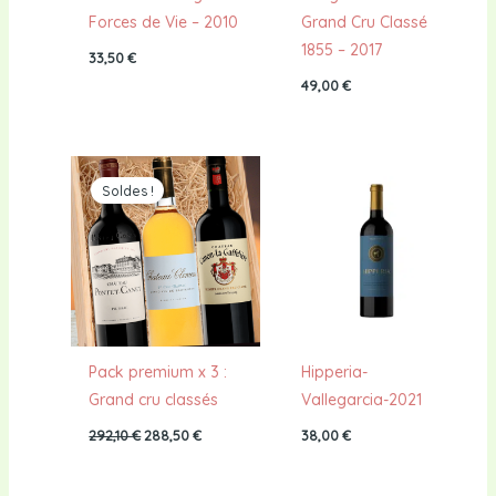
Forces de Vie – 2010
Grand Cru Classé
1855 – 2017
33,50
€
49,00
€
Le
Le
prix
prix
Soldes !
initial
actuel
était :
est :
292,10 €.
288,50 €.
Pack premium x 3 :
Hipperia-
Grand cru classés
Vallegarcia-2021
292,10
€
288,50
€
38,00
€