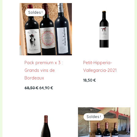
Le
Le
prix
prix
Soldes !
initial
actuel
était :
est :
68,50 €.
64,90 €.
Pack premium x 3 :
Petit-Hipperia-
Grands vins de
Vallegarcia-2021
Bordeaux
18,50
€
68,50
€
64,90
€
Le
Le
prix
prix
Soldes !
initial
actuel
était :
est :
81,80 €.
76,80 €.