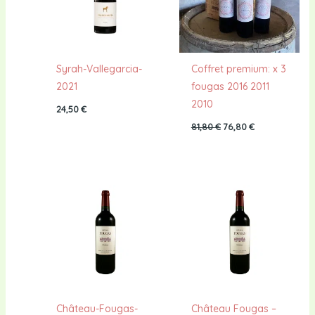
Syrah-Vallegarcia-
Coffret premium: x 3
2021
fougas 2016 2011
2010
24,50
€
81,80
€
76,80
€
Château-Fougas-
Château Fougas –