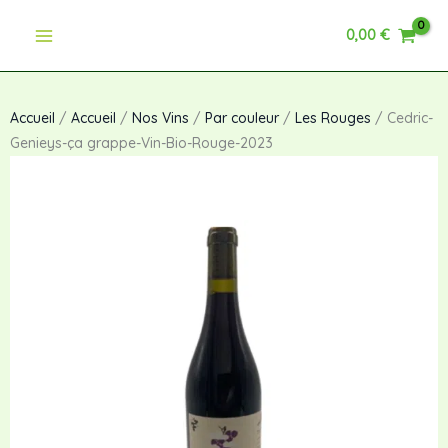
Aller
ça
0,00
€
au
grappe-
contenu
Vin-
Bio-
Rouge-
Accueil
/
Accueil
/
Nos Vins
/
Par couleur
/
Les Rouges
/ Cedric-
2023
Genieys-ça grappe-Vin-Bio-Rouge-2023