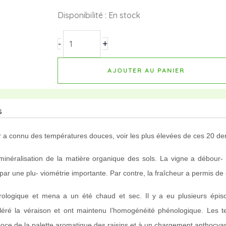
quantité
Disponibilité :
En stock
de
Chateau-
+
-
Haut-
Bages-
AJOUTER AU PANIER
Libéral-
Pauillac-
s
2019-
Grand-
vrier a connu des températures douces, voir les plus élevées de ces 20 d
Cru-
classé
a minéralisation de la matière organique des sols. La vigne a débour-
ar une plu- viométrie importante. Par contre, la fraîcheur a permis de c
ologique et mena a un été chaud et sec. Il y a eu plusieurs épisod
léré la véraison et ont maintenu l’homogénéité phénologique. Les te
ce de la palette aromatique des raisins et à un chargement anthocyani