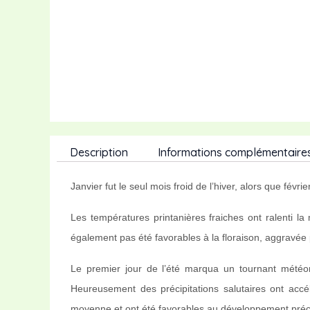
Description
Informations complémentaire
Janvier fut le seul mois froid de l’hiver, alors que fé
Les températures printanières fraiches ont ralenti l
également pas été favorables à la floraison, aggravée p
Le premier jour de l’été marqua un tournant météor
Heureusement des précipitations salutaires ont accé
moyenne et ont été favorables au développement préco