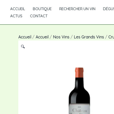
Aller
ACCUEIL
BOUTIQUE
RECHERCHER UN VIN
DÉGUS
au
ACTUS
CONTACT
contenu
Accueil
/
Accueil
/
Nos Vins
/
Les Grands Vins
/
Cr
🔍