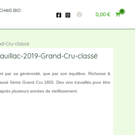
Libéral-
CHAIS BIO
0,00
€
Pauillac-
2019-
Grand-
Cru-
nd-Cru-classé
classé
auillac-2019-Grand-Cru-classé
t par sa générosité, que par son équilibre. Richesse &
classé 5ème Grand Cru 1855. Des vins travaillés pour être
après plusieurs années de vieillissement.