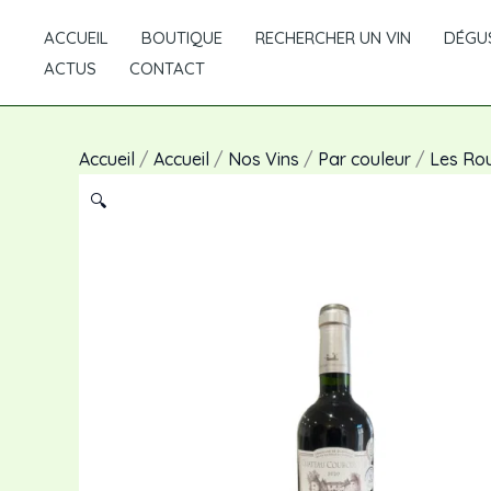
Aller
ACCUEIL
BOUTIQUE
RECHERCHER UN VIN
DÉGUS
au
ACTUS
CONTACT
contenu
Accueil
/
Accueil
/
Nos Vins
/
Par couleur
/
Les Ro
🔍