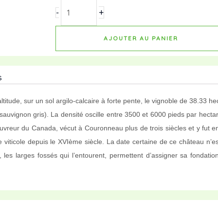
Château-
+
-
Couronneau-
Bordeaux-
AJOUTER AU PANIER
Supérieur-
2020
s
titude, sur un sol argilo-calcaire à forte pente, le vignoble de 38.33 
sauvignon gris). La densité oscille entre 3500 et 6000 pieds par hect
couvreur du Canada, vécut à Couronneau plus de trois siècles et y fut
 viticole depuis le XVIème siècle. La date certaine de ce château n’e
les larges fossés qui l’entourent, permettent d’assigner sa fondatio