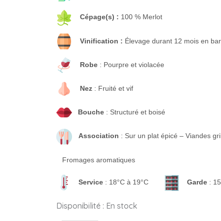
Cépage(s) :
100 % Merlot
Vinification :
Élevage durant 12 mois en bar
Robe
: Pourpre et violacée
Nez
: Fruité et vif
Bouche
: Structuré et boisé
Association
: Sur un plat épicé – Viandes gri
Fromages aromatiques
Service
: 18°C à 19°C
Garde
: 15
quantité
Disponibilité :
En stock
de