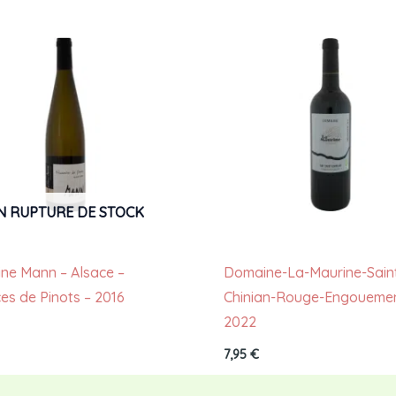
N RUPTURE DE STOCK
ne Mann – Alsace –
Domaine-La-Maurine-Sain
es de Pinots – 2016
Chinian-Rouge-Engoueme
2022
€
7,95
€