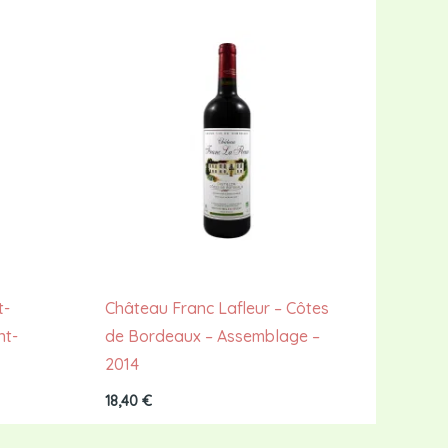
t-
Château Franc Lafleur – Côtes
nt-
de Bordeaux – Assemblage –
2014
18,40
€