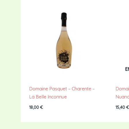
E
Domaine Pasquet – Charente –
Domai
La Belle Inconnue
Nuanc
18,00
€
15,40