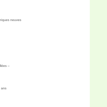
riques neuves
llées –
 ans