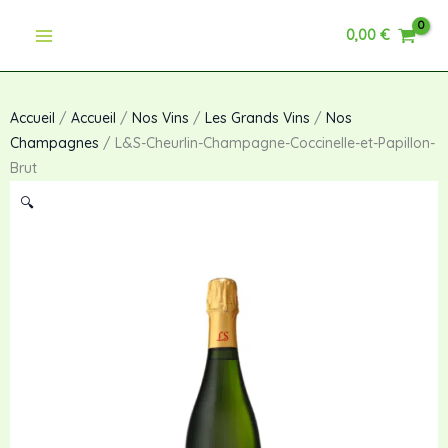
Aller
0,00
€
au
contenu
Accueil
/
Accueil
/
Nos Vins
/
Les Grands Vins
/
Nos
Champagnes
/ L&S-Cheurlin-Champagne-Coccinelle-et-Papillon-
Brut
🔍