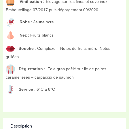
Vinification :
Elevage sur lies fines et cuve inox.
Embouteillage 07/2017 puis dégorgement 09/2020.
Robe
: Jaune ocre
Nez
: Fruits blancs
Bouche
: Complexe – Notes de fruits mûrs -Notes
grillées
Dégustation
: Foie gras poêlé sur lie de poires
caramélisées – carpaccio de saumon
Service
: 6°C à 8°C
Description