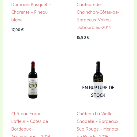
Domaine Pasquet –
Château-de-
Charente – Pineau
Chainchon-Côtes-de-
blanc
Bordeaux-Valmy-
Dubourdieu-2014
17,00
€
15,80
€
EN RUPTURE DE
STOCK
Château Franc
Château La Vieille
Lafleur – Côtes de
Chapelle – Bordeaux
Bordeaux –
Sup Rouge – Merlots
Assemblage – 2014
de Baudet 2016