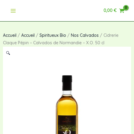
Aller
-
0,00
€
au
Calvados
contenu
de
Normandie
-
Accueil
/
Accueil
/
Spiritueux Bio
/
Nos Calvados
/ Cidrerie
X.O.
Claque Pépin – Calvados de Normandie – X.O. 50 cl
50
🔍
cl