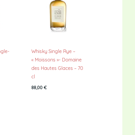
ngle-
Whisky Single Rye –
« Moissons »- Domaine
des Hautes Glaces – 70
cl
88,00
€