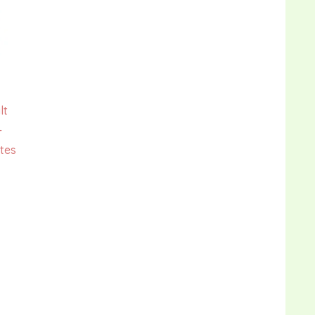
lt
-
tes