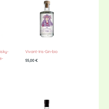
isky-
Vivant-Iris-Gin-bio
e-
55,00
€